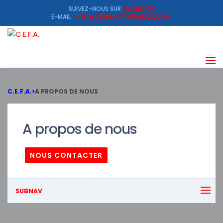
SUIVEZ-NOUS SUR
FACEBOOK
E-MAIL :
INFO@CEFAMICROFINANCE.COM
C.E.F.A.
>
A PROPOS DE NOUS
A propos de nous
NOUS CONTACTER
SUBNAV