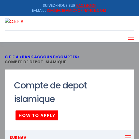
SUIVEZ-NOUS SUR
FACEBOOK
E-MAIL :
INFO@CEFAMICROFINANCE.COM
C.E.F.A.
>
BANK ACCOUNT
>
COMPTES
>
COMPTE DE DEPOT ISLAMIQUE
Compte de depot
islamique
HOW TO APPLY
SUBNAV